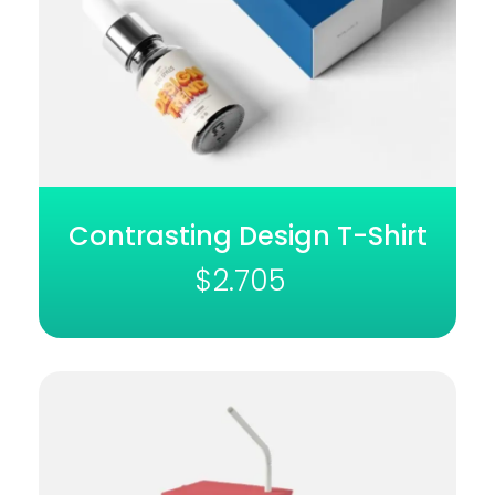
Contrasting Design T-Shirt
$
2.705