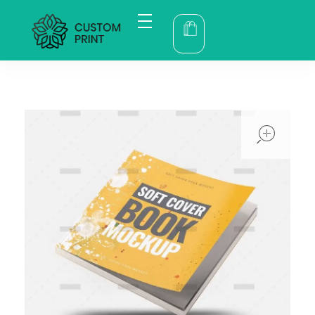
bogoskull.com
ope