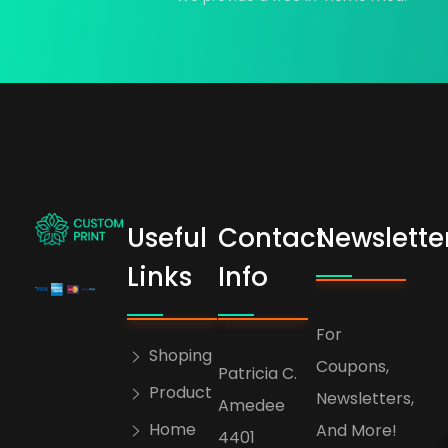
Useful
Contact
Newslette
bogoskull.com
Links
Info
For
Shoping
Coupons,
Patricia C.
Product
Newsletters,
Amedee
Home
And More!
4401